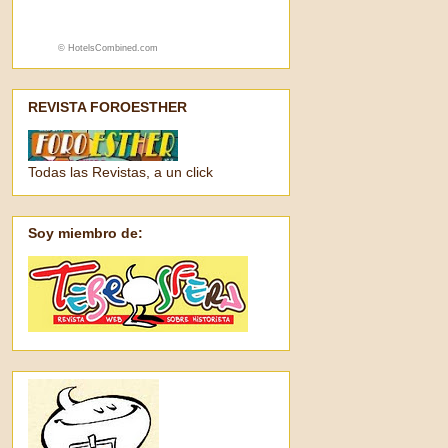
See 10-Day Forecast
© HotelsCombined.com
REVISTA FOROESTHER
Todas las Revistas, a un click
Soy miembro de: