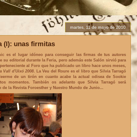
martes, 11 de mayo de 2010
(I): unas firmitas
c es el lugar idóneo para conseguir las firmas de tus autores
e su editorial durante la Feria, pero además este Salón sirvió para
perteneciente al Foro que ha publicado un libro hace unos meses,
a Vall d'Uixó 2008
.
La Veu del Roure
es el libro que
Silvia Tarragó
eerme de un tirón en cuanto acabe la actual odisea de Sookie
os momentos. También os adelanto que Silvia Tarragó será
o de la
Revista Foroesther y Nuestro Mundo
de Junio...